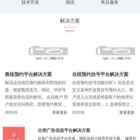
技术开发
测试
售后服务
解决方案
Solutions
教练预约平台解决方案
在线预约挂号平台解决方案
解决运动项目预约教练和陪练的问
在线预约挂号功能分析 1. 首先是自
题；根据教练实力、地址、评价等
定义菜单栏设置挂号预约入口，用
因素选择合适的教练。 会员账户 用
户进入之后便是根据客户的地理位
户首次访问系统，想要预约教练或
置推荐就近医馆； 2. 选择医馆之后
陪练时，系统跳转到注册页面，填
便是该医馆的科室列表，用户选择
2018.09
查看更多
2018.09
查看更多
写姓名、性...
需要挂号的...
分类广告信息平台解决方案
22
分类广告信息平台开发，便民信息小程序开发方案。 城市分