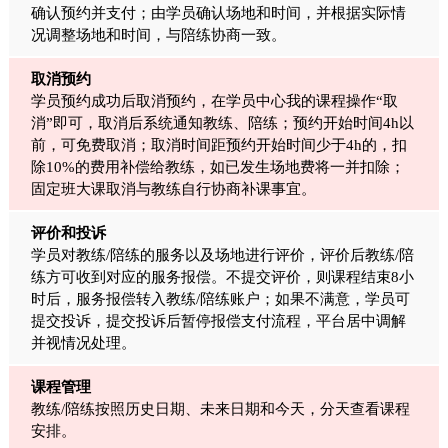
确认预约并支付；由学员确认场地和时间，并根据实际情
况调整场地和时间，与陪练协商一致。
取消预约
学员预约成功后取消预约，在学员中心我的课程操作“取
消”即可，取消后系统通知教练、陪练；预约开始时间4h以
前，可免费取消；取消时间距预约开始时间少于4h的，扣
除10%的费用补偿给教练，如已发生场地费将一并扣除；
固定班大课取消与教练自行协商补课事宜。
评价和投诉
学员对教练/陪练的服务以及场地进行评价，评价后教练/陪
练方可收到对应的服务报偿。不提交评价，则课程结束8小
时后，服务报偿转入教练/陪练账户；如果不满意，学员可
提交投诉，提交投诉后暂停报偿支付流程，平台居中调解
并视情况处理。
课程管理
教练/陪练按照历史日期、未来日期和今天，分天查看课程
安排。