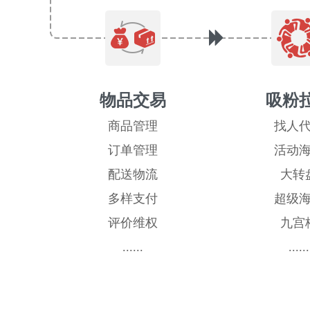
物品交易
吸粉
商品管理
找人
订单管理
活动
配送物流
大转
多样支付
超级
评价维权
九宫
......
......