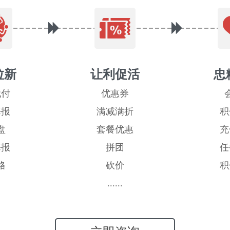
拉新
让利促活
忠
代付
优惠券
海报
满减满折
积
盘
套餐优惠
充
海报
拼团
任
格
砍价
积
......