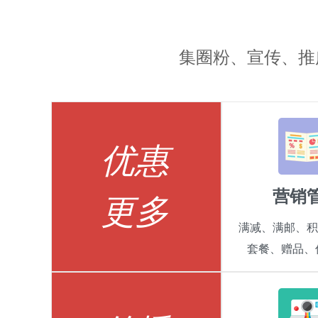
集圈粉、宣传、推
优惠
营销
更多
满减、满邮、积
套餐、赠品、优惠