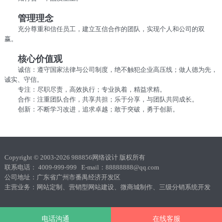
管理理念
充分尊重和信任员工，建立互信合作的团队，实现个人和公司的双
赢。
核心价值观
诚信：遵守国家法律与公司制度，绝不触犯企业高压线；做人德为先，
诚实、守信。
专注：尽职尽责，高效执行；专业执着，精益求精。
合作：注重团队合作，共享共担；乐于分享，与团队共同成长。
创新：不断学习改进，追求卓越；敢于突破，勇于创新。
Copyright © 2003-2026 988856网络设计 版权所有
联系电话： 4009-999-999 E-mail：88888888@qq.com
公司地址：广东省广州市番禺经济开发区
主营业务：网站定制、营销型网站建设、微商城制作、三级分销系统开发
电话沟通
在线客服