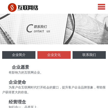
企业简介
企业文化
联系我们
企业愿景
有影响力的互联网企业。
企业使命
为客户在互联网时代打开机会的窗口，提升客户企业品牌形象，帮助客
户获得更大的价值。
经营理念
知行合一，品质至上。