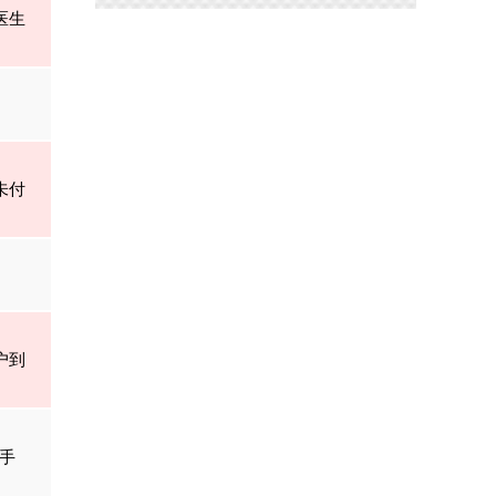
医生
未付
户到
手