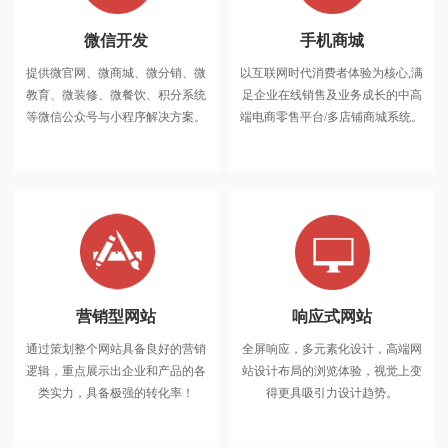
微信开发
手机商城
提供微官网、微商城、微分销、微
以互联网时代消费者体验为核心,满
微信开发
教育、微装修、微餐饮、积分系统
足企业在线销售及业务成长的中高
提供微官网、微商城、微分销、微
等微信公众号与小程序解决方案。
端电商零售平台/多店铺商城系统。
教育、微装修、微餐饮、积分系统
等微信公众号与小程序解决方案。
营销型网站
响应式网站
通过策划整个网站具备良好的营销
全屏响应，多元素化设计，高端网
营销型网站
逻辑，重点展示出企业和产品的各
站设计布局的浏览体验，视觉上变
通过策划整个网站具备良好的营销
类实力，具备极强的转化率！
得更具吸引力设计趋势。
逻辑，重点展示出企业和产品的各
类实力，具备极强的转化率！