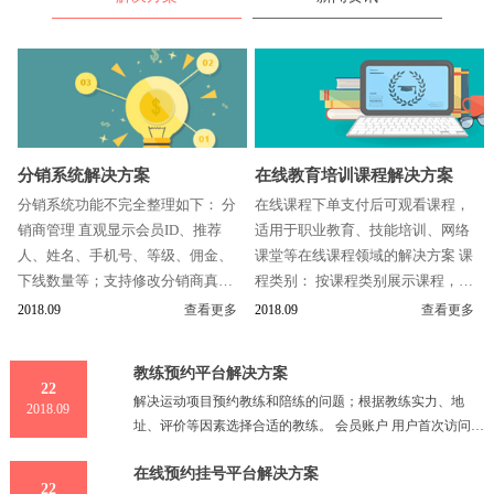
分销系统解决方案
在线教育培训课程解决方案
分销系统功能不完全整理如下： 分
在线课程下单支付后可观看课程，
销商管理 直观显示会员ID、推荐
适用于职业教育、技能培训、网络
人、姓名、手机号、等级、佣金、
课堂等在线课程领域的解决方案 课
下线数量等；支持修改分销商真实
程类别： 按课程类别展示课程，课
姓名、电话、微信号、分销商等级
程类别可设置视频课程、音频课
2018.09
查看更多
2018.09
查看更多
分销商查询 支...
程、图文课程...
教练预约平台解决方案
22
解决运动项目预约教练和陪练的问题；根据教练实力、地
2018.09
址、评价等因素选择合适的教练。 会员账户 用户首次访问系
统，想要预约教练或陪练时，系统跳转到注册页面，填写姓
在线预约挂号平台解决方案
名、性
22